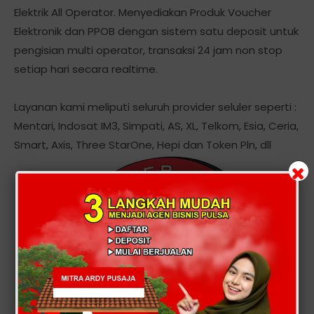
Elektrik All Operator. Menyediakan Produk Voucher
Elektronik dan PPOB dengan sistem satu deposit untuk
pengisian multi operator, transaksi 24 jam non stop
setiap hari secara realtime.
Layanan kami meliputi seluruh provider seluler seperti :
Mentari, Indosat IM3, Simpati, AS, XL, Telkom, Esia, Ceria,
Smart, Axis, Three StarOne, Hepi dan Token Pln, dll