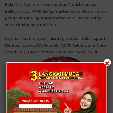
Elektrik All Operator. Menyediakan Produk Voucher
Elektronik dan PPOB dengan sistem satu deposit untuk
pengisian multi operator, transaksi 24 jam non stop
setiap hari secara realtime.
Layanan kami meliputi seluruh provider seluler seperti :
Mentari, Indosat IM3, Simpati, AS, XL, Telkom, Esia, Ceria,
Smart, Axis, Three StarOne, Hepi dan Token Pln, dll