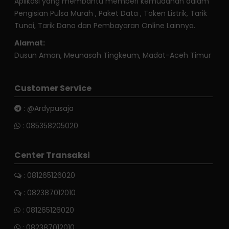
Aplikasi yang membantu memberi kemudahan dalam
Pengisian Pulsa Murah , Paket Data , Token Listrik, Tarik
Tunai, Tarik Dana dan Pembayaran Online Lainnya.
Alamat:
Dusun Aman, Meunasah Tingkeum, Madat-Aceh Timur
Customer Service
:
@Ardypusaja
:
085358205020
Center Transaksi
: 081265126020
: 082387012010
:
081265126020
:
082387012010