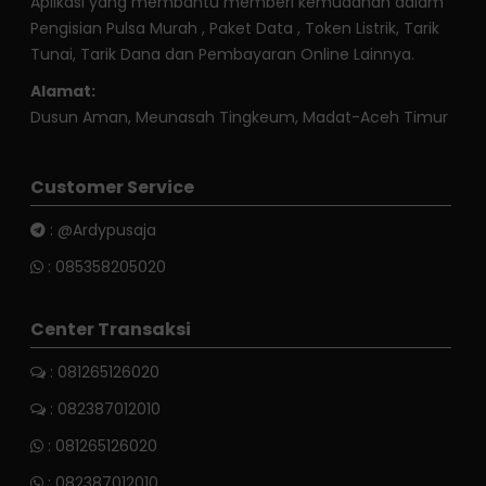
Aplikasi yang membantu memberi kemudahan dalam
Pengisian Pulsa Murah , Paket Data , Token Listrik, Tarik
Tunai, Tarik Dana dan Pembayaran Online Lainnya.
Alamat:
Dusun Aman, Meunasah Tingkeum, Madat-Aceh Timur
Customer Service
:
@Ardypusaja
:
085358205020
Center Transaksi
: 081265126020
: 082387012010
:
081265126020
:
082387012010