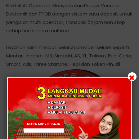
Elektrik All Operator. Menyediakan Produk Voucher
Elektronik dan PPOB dengan sistem satu deposit untuk
pengisian multi operator, transaksi 24 jam non stop
setiap hari secara realtime.
Layanan kami meliputi seluruh provider seluler seperti :
Mentari, Indosat IM3, Simpati, AS, XL, Telkom, Esia, Ceria,
Smart, Axis, Three StarOne, Hepi dan Token Pln, dll