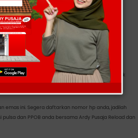
 selalu terjaga.
uruh indonesia.
roid, webtopup dan IM Messenger.
iaya transaksi anda.
e via chat Telegram, WhatsApp dan Telepon.
tuk mendapatkan tambahan keuntungan.
ngus meskipun tidak digunakan untuk transaksi.
I, BRI, MANDIRI, dan via teller (bagi anda yang tidak
an melalui atm, sms banking, phone banking, serta
 emas ini. Segera daftarkan nomor hp anda, jadilah
i pulsa dan PPOB anda bersama Ardy Pusaja Reload dan