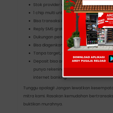
Stok provider voucher pulsa lengkap dan
1 chip multi untuk semua operator di sel
Bisa transaksi isi via SMS, Aplikasi and
Reply SMS gratis sehingga menghemat b
Dukungan penuh online customer servic
Bisa diagenkan atau didownlinekan un
Tanpa target, saldo anda tidak akan ha
Deposit bisa anda lakukan melalui BCA, BN
punya rekening) serta bisa juga dilakuk
internet banking.
Tunggu apalagi! Jangan lewatkan kesempatan
mitra kami. Rasakan kemudahan bertransaks
buktikan murahnya.