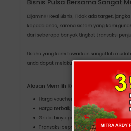
Bisnis Pulsa Bersama Sangat M
Dijamin!!! Real Bisnis, Tidak ada target, ja
kepada anda, karena sistem yang kami gunak
dari seberapa banyak tingkat transaksi penju
Usaha yang kami tawarkan sangatlah muda
anda dapat melakukan usaha ini kapanpun da
Alasan Memilih Kami
Harga voucher pulsa relatif murah, bisa
Harga terbaik, untuk dipakai sendiri atau 
Gratis biaya pendaftaran tanpa dipungu
Transaksi cepat dan akurat 24 jam non s