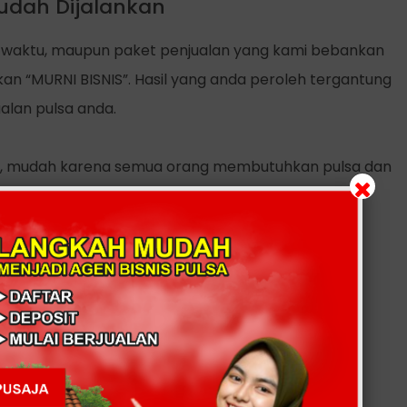
udah Dijalankan
ngka waktu, maupun paket penjualan yang kami bebankan
an “MURNI BISNIS”. Hasil yang anda peroleh tergantung
alan pulsa anda.
h, mudah karena semua orang membutuhkan pulsa dan
n dimanapun anda berada diseluruh Indonesia.
 anda bandingkan.
dijual kembali.
t biaya.
top setiap hari secara realtime.