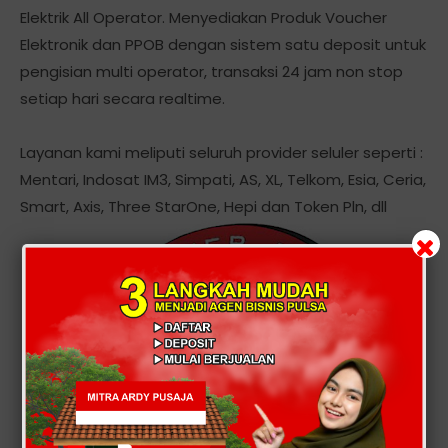
Elektrik All Operator. Menyediakan Produk Voucher
Elektronik dan PPOB dengan sistem satu deposit untuk
pengisian multi operator, transaksi 24 jam non stop
setiap hari secara realtime.
Layanan kami meliputi seluruh provider seluler seperti :
Mentari, Indosat IM3, Simpati, AS, XL, Telkom, Esia, Ceria,
Smart, Axis, Three StarOne, Hepi dan Token Pln, dll