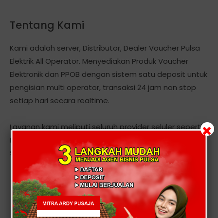
Tentang Kami
Kami adalah server, Distributor, Dealer Voucher Pulsa
Elektrik All Operator. Menyediakan Produk Voucher
Elektronik dan PPOB dengan sistem satu deposit untuk
pengisian multi operator, transaksi 24 jam non stop
setiap hari secara realtime.
Layanan kami meliputi seluruh provider seluler seperti :
Mentari, Indosat IM3, Simpati, AS, XL, Telkom, Esia, Ceria,
Smart, Axis, Three StarOne, Hepi dan Token Pln, dll