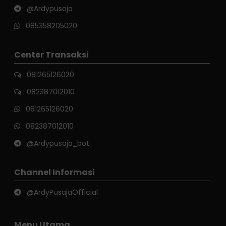
:
@Ardypusaja
:
085358205020
Center Transaksi
: 081265126020
: 082387012010
:
081265126020
:
082387012010
:
@Ardypusaja_bot
Channel Informasi
:
@ArdyPusajaOfficial
Menu Utama