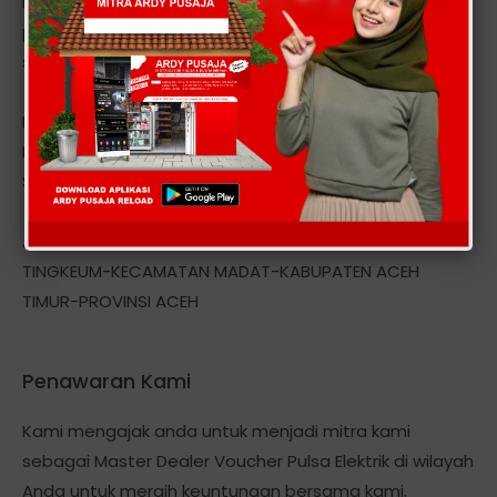
Elektronik dan PPOB dengan sistem satu deposit untuk
pengisian multi operator, transaksi 24 jam non stop
setiap hari secara realtime.
Layanan kami meliputi seluruh provider seluler seperti :
Mentari, Indosat IM3, Simpati, AS, XL, Telkom, Esia, Ceria,
Smart, Axis, Three StarOne, Hepi dan Token Pln, dll
Alamat kantor kami berlokasi Di: DESA MEUNASAH
TINGKEUM-KECAMATAN MADAT-KABUPATEN ACEH
TIMUR-PROVINSI ACEH
Penawaran Kami
Kami mengajak anda untuk menjadi mitra kami
sebagai Master Dealer Voucher Pulsa Elektrik di wilayah
Anda untuk meraih keuntungan bersama kami.