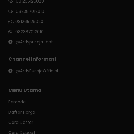
: 081265126020
: 082387012010
:
081265126020
:
082387012010
:
@Ardypusaja_bot
Channel Informasi
:
@ArdyPusajaOfficial
Menu Utama
Beranda
Daftar Harga
Cara Daftar
Cara Deposit