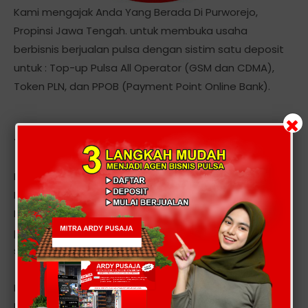
Kami mengajak Anda Yang Berada Di Purworejo,
Propinsi Jawa Tengah. untuk membuka usaha
berbisnis berjualan pulsa dengan sistim satu deposit
untuk : Top-up Pulsa All Operator (GSM dan CDMA),
Token PLN, dan PPOB (Payment Point Online Bank).
Tentang Kami
Kami adalah server, Distributor, Dealer Voucher Pulsa
Elektrik All Operator. Menyediakan Produk Voucher
Elektronik dan PPOB dengan sistem satu deposit untuk
pengisian multi operator, transaksi 24 jam non stop
setiap hari secara realtime.
Layanan kami meliputi seluruh provider seluler seperti :
Mentari, Indosat IM3, Simpati, AS, XL, Telkom, Esia, Ceria,