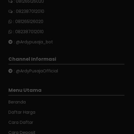
: 081265126020
: 082387012010
:
081265126020
:
082387012010
:
@Ardypusaja_bot
Channel Informasi
:
@ArdyPusajaOfficial
Menu Utama
Beranda
Daftar Harga
Cara Daftar
Cara Deposit