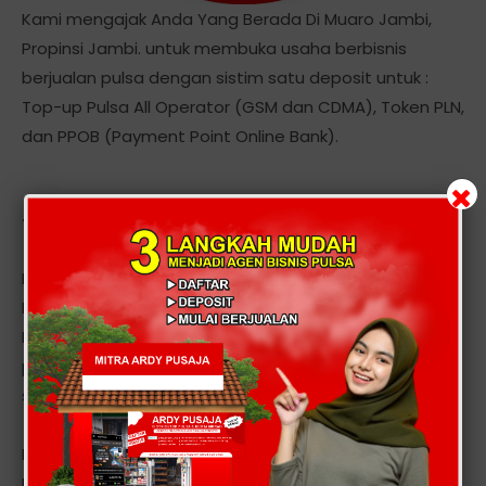
Kami mengajak Anda Yang Berada Di Muaro Jambi,
Propinsi Jambi. untuk membuka usaha berbisnis
berjualan pulsa dengan sistim satu deposit untuk :
Top-up Pulsa All Operator (GSM dan CDMA), Token PLN,
dan PPOB (Payment Point Online Bank).
Tentang Kami
Kami adalah server, Distributor, Dealer Voucher Pulsa
Elektrik All Operator. Menyediakan Produk Voucher
Elektronik dan PPOB dengan sistem satu deposit untuk
pengisian multi operator, transaksi 24 jam non stop
setiap hari secara realtime.
Layanan kami meliputi seluruh provider seluler seperti :
Mentari, Indosat IM3, Simpati, AS, XL, Telkom, Esia, Ceria,