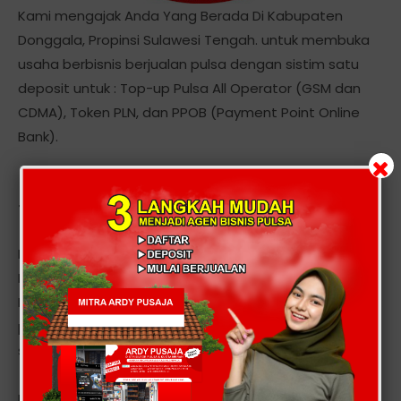
Kami mengajak Anda Yang Berada Di Kabupaten
Donggala, Propinsi Sulawesi Tengah. untuk membuka
usaha berbisnis berjualan pulsa dengan sistim satu
deposit untuk : Top-up Pulsa All Operator (GSM dan
CDMA), Token PLN, dan PPOB (Payment Point Online
Bank).
Tentang Kami
Kami adalah server, Distributor, Dealer Voucher Pulsa
Elektrik All Operator. Menyediakan Produk Voucher
Elektronik dan PPOB dengan sistem satu deposit untuk
pengisian multi operator, transaksi 24 jam non stop
setiap hari secara realtime.
Layanan kami meliputi seluruh provider seluler seperti :