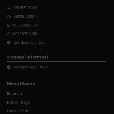
: 081265126020
: 082387012010
:
081265126020
:
082387012010
:
@Ardypusaja_bot
Channel Informasi
:
@ArdyPusajaOfficial
Menu Utama
Beranda
Daftar Harga
Cara Daftar