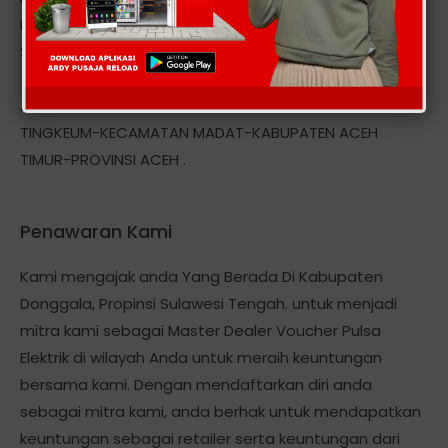
Mentari, Indosat IM3, Simpati, AS, XL, Telkom, Esia, Ceria,
Smart, Axis, Three StarOne, Hepi dan Token Pln, dll
Alamat kantor kami berlokasi Di: DESA MEUNASAH
TINGKEUM-KECAMATAN MADAT-KABUPATEN ACEH
TIMUR-PROVINSI ACEH .
Penawaran Kami
Kami mengajak anda Yang Berada Di Kabupaten
Donggala, Propinsi Sulawesi Tengah. untuk menjadi
mitra kami sebagai Master Dealer Voucher Pulsa
Elektrik di wilayah Anda untuk meraih keuntungan
bersama kami. Dengan mendaftarkan diri anda
sebagai mitra kami, anda berhak untuk mendapatkan
keuntungan sebagai retailer serta keuntungan dari