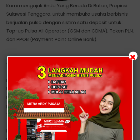
Kami mengajak Anda Yang Berada Di Buton, Propinsi
Sulawesi Tenggara. untuk membuka usaha berbisnis
berjualan pulsa dengan sistim satu deposit untuk :
Top-up Pulsa All Operator (GSM dan CDMA), Token PLN,
dan PPOB (Payment Point Online Bank).
Tentang Kami
Kami adalah server, Distributor, Dealer Voucher Pulsa
Elektrik All Operator. Menyediakan Produk Voucher
Elektronik dan PPOB dengan sistem satu deposit untuk
pengisian multi operator, transaksi 24 jam non stop
setiap hari secara realtime.
Layanan kami meliputi seluruh provider seluler seperti :
Mentari, Indosat IM3, Simpati, AS, XL, Telkom, Esia, Ceria,