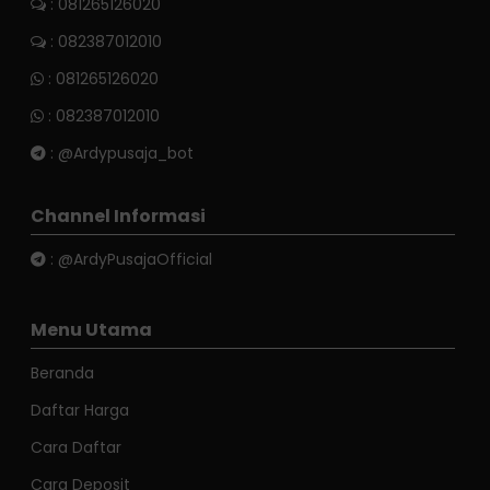
: 081265126020
: 082387012010
:
081265126020
:
082387012010
:
@Ardypusaja_bot
Channel Informasi
:
@ArdyPusajaOfficial
Menu Utama
Beranda
Daftar Harga
Cara Daftar
Cara Deposit