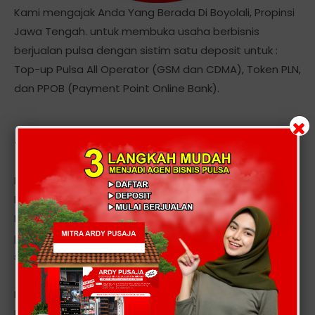
Kami mengajak Anda Yang Berada Di Boyolali, Propinsi
Jawa Tengah. untuk membuka usaha berbisnis
berjualan pulsa dengan sistim satu deposit untuk :
Top-up Pulsa All Operator (GSM dan CDMA), Token PLN,
dan PPOB (Payment Point Online Bank).
Tentang Kami
Kami adalah server, Distributor, Dealer Voucher Pulsa
Elektrik All Operator. Menyediakan Produk Voucher
Elektronik dan PPOB dengan sistem satu deposit untuk
pengisian multi operator, transaksi 24 jam non stop
setiap hari secara realtime.
Layanan kami meliputi seluruh provider seluler seperti :
Mentari, Indosat IM3, Simpati, AS, XL, Telkom, Esia, Ceria,