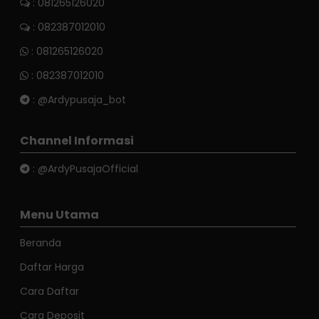
: 081265126020
: 082387012010
:
081265126020
:
082387012010
:
@Ardypusaja_bot
Channel Informasi
:
@ArdyPusajaOfficial
Menu Utama
Beranda
Daftar Harga
Cara Daftar
Cara Deposit