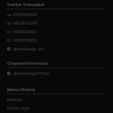
Center Transaksi
: 081265126020
: 082387012010
:
081265126020
:
082387012010
:
@Ardypusaja_bot
Channel Informasi
:
@ArdyPusajaOfficial
Menu Utama
Beranda
Daftar Harga