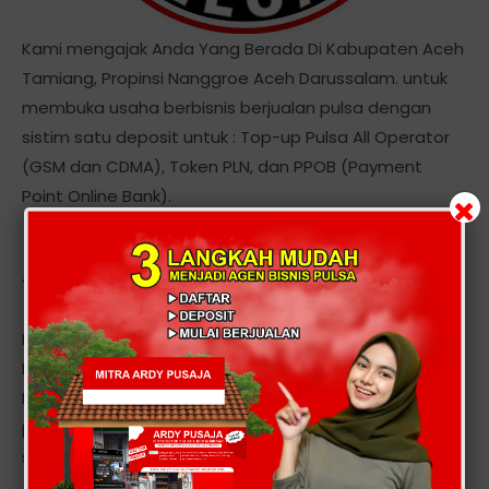
Kami mengajak Anda Yang Berada Di Kabupaten Aceh
Tamiang, Propinsi Nanggroe Aceh Darussalam. untuk
membuka usaha berbisnis berjualan pulsa dengan
sistim satu deposit untuk : Top-up Pulsa All Operator
(GSM dan CDMA), Token PLN, dan PPOB (Payment
Point Online Bank).
Tentang Kami
Kami adalah server, Distributor, Dealer Voucher Pulsa
Elektrik All Operator. Menyediakan Produk Voucher
Elektronik dan PPOB dengan sistem satu deposit untuk
pengisian multi operator, transaksi 24 jam non stop
setiap hari secara realtime.