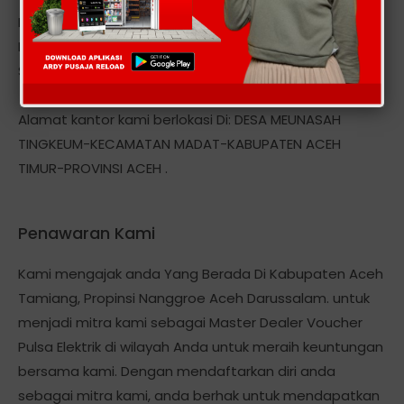
Layanan kami meliputi seluruh provider seluler seperti :
Mentari, Indosat IM3, Simpati, AS, XL, Telkom, Esia, Ceria,
Smart, Axis, Three StarOne, Hepi dan Token Pln, dll
Alamat kantor kami berlokasi Di: DESA MEUNASAH
TINGKEUM-KECAMATAN MADAT-KABUPATEN ACEH
TIMUR-PROVINSI ACEH .
Penawaran Kami
Kami mengajak anda Yang Berada Di Kabupaten Aceh
Tamiang, Propinsi Nanggroe Aceh Darussalam. untuk
menjadi mitra kami sebagai Master Dealer Voucher
Pulsa Elektrik di wilayah Anda untuk meraih keuntungan
bersama kami. Dengan mendaftarkan diri anda
sebagai mitra kami, anda berhak untuk mendapatkan